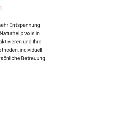
n
mehr Entspannung 
turheilpraxis in 
ktivieren und Ihre 
hoden, individuell 
sönliche Betreuung 